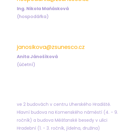
Ing. Nikola Maňásková
(hospodářka)
572 432 823
janosikova@zsunesco.cz
Anita Jánošíková
(účetní)
Najdete nás
ve 2 budovách v centru Uherského Hradiště.
Hlavní budova na Komenského náměstí (4. - 9.
ročník) a budova Měšťanské besedy v ulici
Hradební (1. - 3. ročník, jídelna, družina)