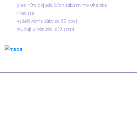
přes 40% dojíždějících žáků mimo Uherské
Hradiště
vzděláváme žáky ze 69 obcí
studují u nás žáci z 10 zemí
Odkazy
Žákovská knížka
Suplování
Rozvrh
Google Classroom