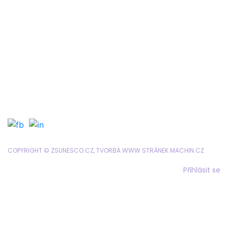
Organizace školního roku
Formuláře a tiskopisy
Jídelníček
Objednávání obědů
SRPD
COPYRIGHT © ZSUNESCO.CZ, TVORBA WWW STRÁNEK
MACHIN.CZ
Přihlásit se