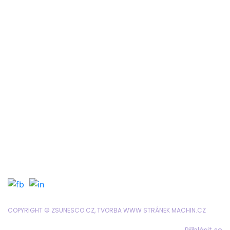
Žákovská knížka
Suplování
Rozvrh
Google Classroom
Organizace školního roku
Formuláře a tiskopisy
Jídelníček
Objednávání obědů
SRPD
COPYRIGHT © ZSUNESCO.CZ, TVORBA WWW STRÁNEK
MACHIN.CZ
Přihlásit se