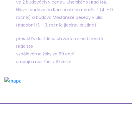
ve 2 budovách v centru Uherského Hradiště.
Hlavní budova na Komenského náměstí (4. - 9.
ročník) a budova Měšťanské besedy v ulici
Hradební (1. - 3. ročník, jídelna, družina)
přes 40% dojíždějících žáků mimo Uherské
Hradiště
vzděláváme žáky ze 69 obcí
studují u nás žáci z 10 zemí
Odkazy