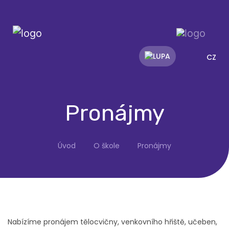
CZ
Pronájmy
Úvod
O škole
Pronájmy
Nabízíme pronájem tělocvičny, venkovního hřiště, učeben,