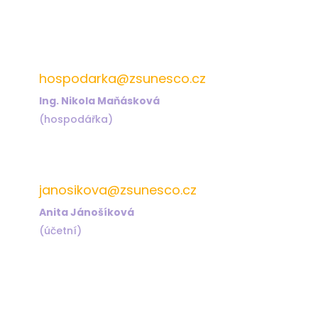
572 432 826
hospodarka@zsunesco.cz
Ing. Nikola Maňásková
(hospodářka)
572 432 823
janosikova@zsunesco.cz
Anita Jánošíková
(účetní)
Najdete nás