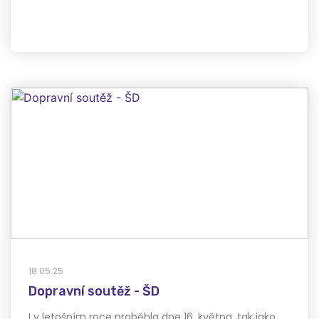
18.05.25
Dopravní soutěž - ŠD
I v letošním roce proběhla dne 16. května, tak jako