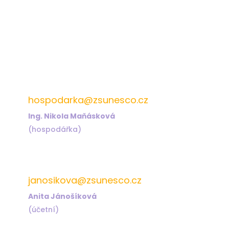
572 432 826
hospodarka@zsunesco.cz
Ing. Nikola Maňásková
(hospodářka)
572 432 823
janosikova@zsunesco.cz
Anita Jánošíková
(účetní)