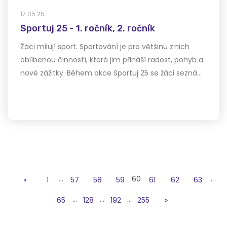
17.05.25
Sportuj 25 - 1. ročník, 2. ročník
Žáci milují sport. Sportování je pro většinu z nich
oblíbenou činností, která jim přináší radost, pohyb a
nové zážitky. Během akce Sportuj 25 se žáci sezná…
…
60
…
«
1
57
58
59
61
62
63
…
…
…
65
128
192
255
»