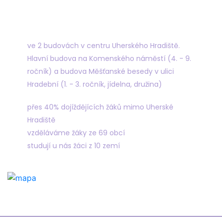
Najdete nás
ve 2 budovách v centru Uherského Hradiště.
Hlavní budova na Komenského náměstí (4. - 9.
ročník) a budova Měšťanské besedy v ulici
Hradební (1. - 3. ročník, jídelna, družina)
přes 40% dojíždějících žáků mimo Uherské
Hradiště
vzděláváme žáky ze 69 obcí
studují u nás žáci z 10 zemí