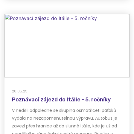
20.05.25
Poznávací zájezd do Itálie - 5. ročníky
V neděli odpoledne se skupina osmatřiceti páťáků
vydala na nezapomenutelnou výpravu. Autobus je
zavezl přes hranice až do slunné Itálie, kde je už od
pondělního rána čekal pestrý program. Prvním c…