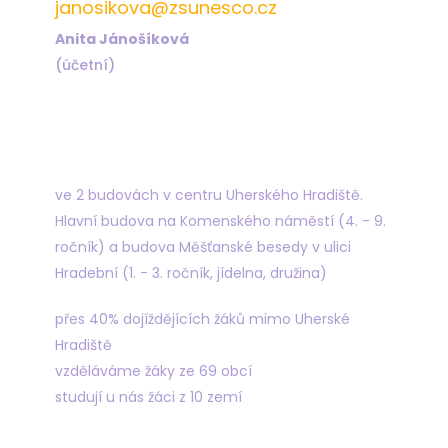
janosikova@zsunesco.cz
Anita Jánošíková
(účetní)
Najdete nás
ve 2 budovách v centru Uherského Hradiště.
Hlavní budova na Komenského náměstí (4. - 9.
ročník) a budova Měšťanské besedy v ulici
Hradební (1. - 3. ročník, jídelna, družina)
přes 40% dojíždějících žáků mimo Uherské
Hradiště
vzděláváme žáky ze 69 obcí
studují u nás žáci z 10 zemí