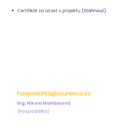
Certifikát za účast v projektu
(Stáhnout)
572 432 826
hospodarka@zsunesco.cz
Ing. Nikola Maňásková
(hospodářka)
572 432 823