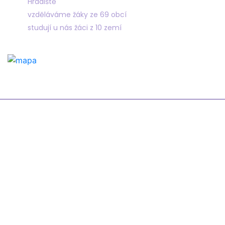
Hradiště
vzděláváme žáky ze 69 obcí
studují u nás žáci z 10 zemí
Odkazy
Žákovská knížka
Suplování
Rozvrh
Google Classroom
Organizace školního roku