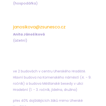
(hospodářka)
572 432 823
janosikova@zsunesco.cz
Anita Jánošíková
(účetní)
Najdete nás
ve 2 budovách v centru Uherského Hradiště.
Hlavní budova na Komenského náměstí (4. - 9.
ročník) a budova Měšťanské besedy v ulici
Hradební (1. - 3. ročník, jídelna, družina)
přes 40% dojíždějících žáků mimo Uherské