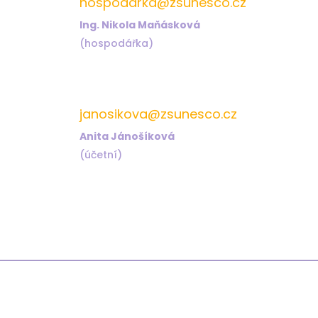
hospodarka@zsunesco.cz
Ing. Nikola Maňásková
(hospodářka)
572 432 823
janosikova@zsunesco.cz
Anita Jánošíková
(účetní)
Odkazy