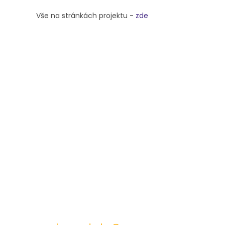
Vše na stránkách projektu -
zde
572 432 826