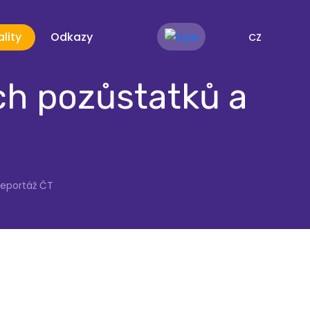
lity
Odkazy
CZ
ch pozůstatků a
reportáž ČT