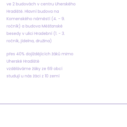
ve 2 budovách v centru Uherského
Hradiště. Hlavní budova na
Komenského náměstí (4. - 9.
ročník) a budova Měšťanské
besedy v ulici Hradební (1. - 3.
ročník, jídelna, družina)
přes 40% dojíždějících žáků mimo
Uherské Hradiště
vzděláváme žáky ze 69 obcí
studují u nás žáci z 10 zemí