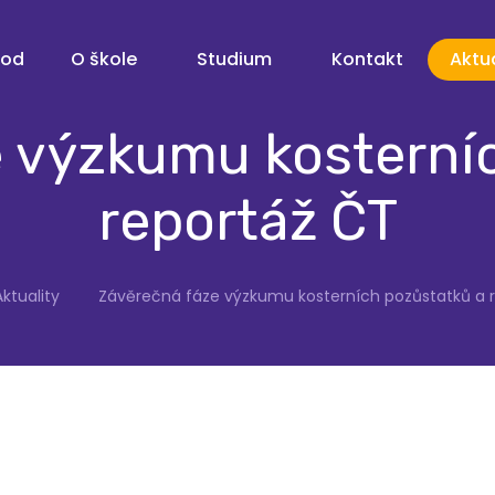
vod
O škole
Studium
Kontakt
Aktua
 výzkumu kosterní
reportáž ČT
Aktuality
Závěrečná fáze výzkumu kosterních pozůstatků a 