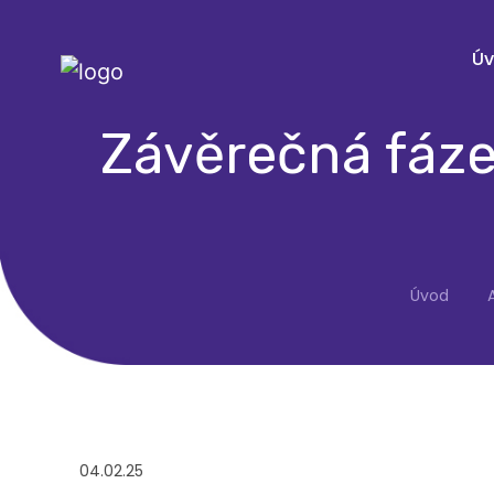
Ú
Závěrečná fáze
Úvod
04.02.25