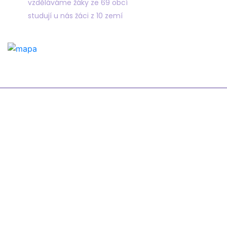
vzděláváme žáky ze 69 obcí
studují u nás žáci z 10 zemí
Odkazy
Žákovská knížka
Suplování
Rozvrh
Google Classroom
Organizace školního roku
Formuláře a tiskopisy