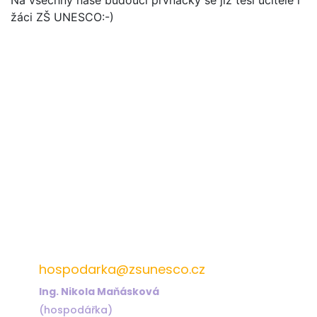
Na všechny naše budoucí prvňáčky se již těší učitelé i
žáci ZŠ UNESCO:-)
572 432 826
hospodarka@zsunesco.cz
Ing. Nikola Maňásková
(hospodářka)