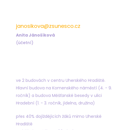
572 432 823
janosikova@zsunesco.cz
Anita Jánošíková
(účetní)
Najdete nás
ve 2 budovách v centru Uherského Hradiště.
Hlavní budova na Komenského náměstí (4. - 9.
ročník) a budova Měšťanské besedy v ulici
Hradební (1. - 3. ročník, jídelna, družina)
přes 40% dojíždějících žáků mimo Uherské
Hradiště