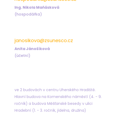
Ing. Nikola Maňásková
(hospodářka)
572 432 823
janosikova@zsunesco.cz
Anita Jánošíková
(účetní)
Najdete nás
ve 2 budovách v centru Uherského Hradiště.
Hlavní budova na Komenského náměstí (4. - 9.
ročník) a budova Měšťanské besedy v ulici
Hradební (1. - 3. ročník, jídelna, družina)