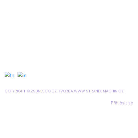
Organizace školního roku
Formuláře a tiskopisy
Jídelníček
Objednávání obědů
SRPD
COPYRIGHT © ZSUNESCO.CZ, TVORBA WWW STRÁNEK
MACHIN.CZ
Přihlásit se