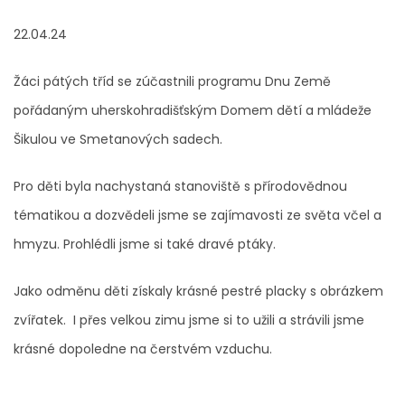
22.04.24
Žáci pátých tříd se zúčastnili programu Dnu Země
pořádaným uherskohradišťským Domem dětí a mládeže
Šikulou ve Smetanových sadech.
Pro děti byla nachystaná stanoviště s přírodovědnou
tématikou a dozvědeli jsme se zajímavosti ze světa včel a
hmyzu. Prohlédli jsme si také dravé ptáky.
Jako odměnu děti získaly krásné pestré placky s obrázkem
zvířatek. I přes velkou zimu jsme si to užili a strávili jsme
krásné dopoledne na čerstvém vzduchu.