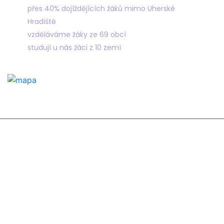
přes 40% dojíždějících žáků mimo Uherské
Hradiště
vzděláváme žáky ze 69 obcí
studují u nás žáci z 10 zemí
Odkazy
Žákovská knížka
Suplování
Rozvrh
Google Classroom