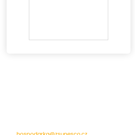
572 432 826
hospodarka@zsunesco.cz