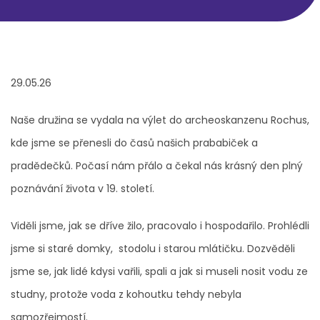
29.05.26
Naše družina se vydala na výlet do archeoskanzenu Rochus,
kde jsme se přenesli do časů našich prababiček a
pradědečků. Počasí nám přálo a čekal nás krásný den plný
poznávání života v 19. století.
Viděli jsme, jak se dříve žilo, pracovalo i hospodařilo. Prohlédli
jsme si staré domky, stodolu i starou mlátičku. Dozvěděli
jsme se, jak lidé kdysi vařili, spali a jak si museli nosit vodu ze
studny, protože voda z kohoutku tehdy nebyla
samozřejmostí.