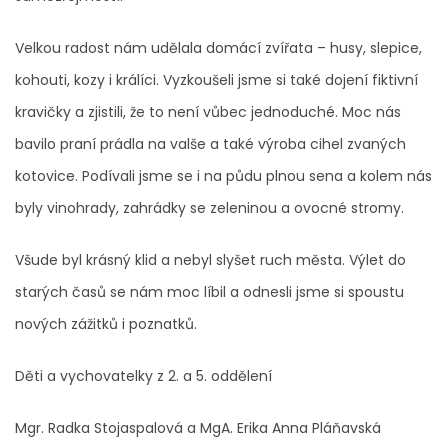
Velkou radost nám udělala domácí zvířata – husy, slepice,
kohouti, kozy i králíci. Vyzkoušeli jsme si také dojení fiktivní
kravičky a zjistili, že to není vůbec jednoduché. Moc nás
bavilo praní prádla na valše a také výroba cihel zvaných
kotovice. Podívali jsme se i na půdu plnou sena a kolem nás
byly vinohrady, zahrádky se zeleninou a ovocné stromy.
Všude byl krásný klid a nebyl slyšet ruch města. Výlet do
starých časů se nám moc líbil a odnesli jsme si spoustu
nových zážitků i poznatků.
Děti a vychovatelky z 2. a 5. oddělení
Mgr. Radka Stojaspalová a MgA. Erika Anna Pláňavská