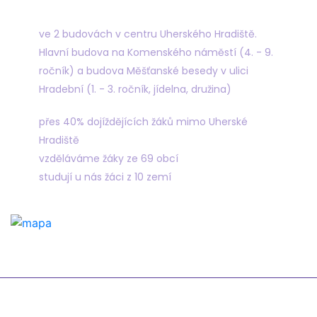
Najdete nás
ve 2 budovách v centru Uherského Hradiště.
Hlavní budova na Komenského náměstí (4. - 9.
ročník) a budova Měšťanské besedy v ulici
Hradební (1. - 3. ročník, jídelna, družina)
přes 40% dojíždějících žáků mimo Uherské
Hradiště
vzděláváme žáky ze 69 obcí
studují u nás žáci z 10 zemí