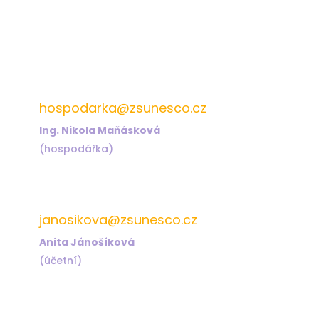
572 432 826
hospodarka@zsunesco.cz
Ing. Nikola Maňásková
(hospodářka)
572 432 823
janosikova@zsunesco.cz
Anita Jánošíková
(účetní)