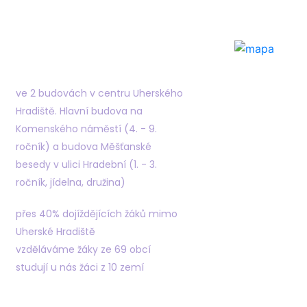
Najdete nás
ve 2 budovách v centru Uherského
Hradiště. Hlavní budova na
Komenského náměstí (4. - 9.
ročník) a budova Měšťanské
besedy v ulici Hradební (1. - 3.
ročník, jídelna, družina)
přes 40% dojíždějících žáků mimo
Uherské Hradiště
vzděláváme žáky ze 69 obcí
studují u nás žáci z 10 zemí