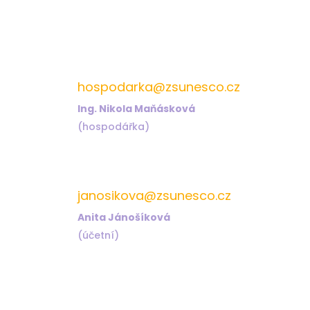
572 432 826
hospodarka@zsunesco.cz
Ing. Nikola Maňásková
(hospodářka)
572 432 823
janosikova@zsunesco.cz
Anita Jánošíková
(účetní)