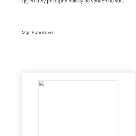
i jejich třídy postupně oblékly do vánočního šatu.
Mgr. Hanáková