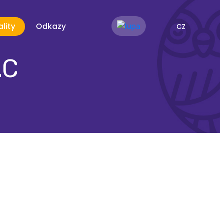
lity
Odkazy
CZ
.C