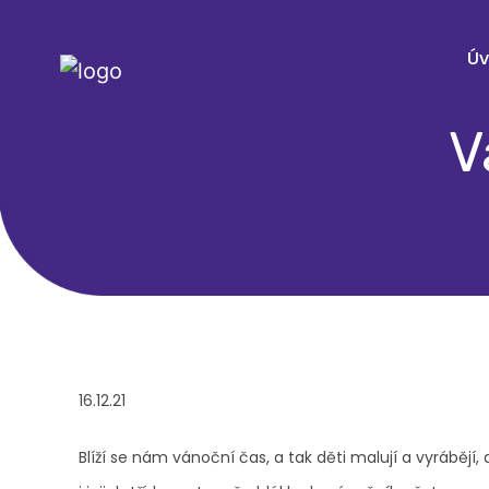
Ú
V
16.12.21
Blíží se nám vánoční čas, a tak děti malují a vyrábějí,