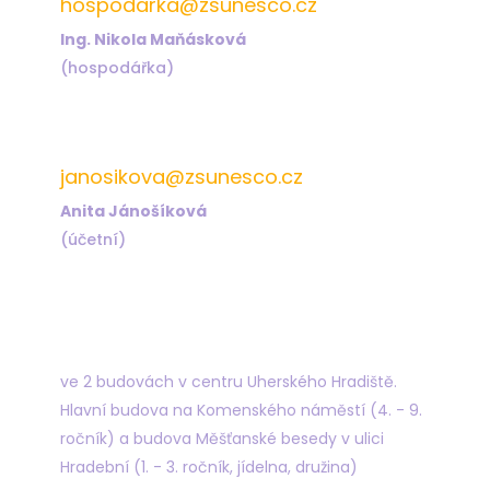
hospodarka@zsunesco.cz
Ing. Nikola Maňásková
(hospodářka)
572 432 823
janosikova@zsunesco.cz
Anita Jánošíková
(účetní)
Najdete nás
ve 2 budovách v centru Uherského Hradiště.
Hlavní budova na Komenského náměstí (4. - 9.
ročník) a budova Měšťanské besedy v ulici
Hradební (1. - 3. ročník, jídelna, družina)