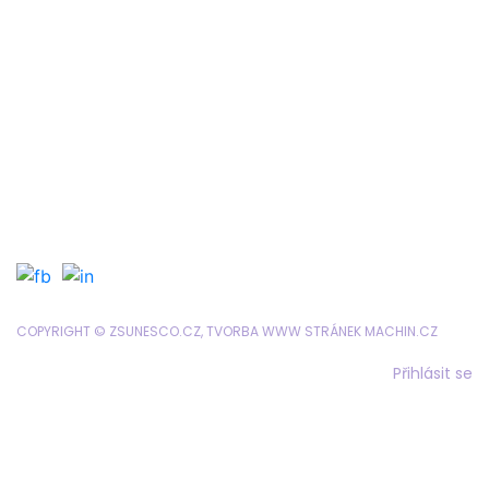
Google Classroom
Organizace školního roku
Formuláře a tiskopisy
Jídelníček
Objednávání obědů
SRPD
COPYRIGHT © ZSUNESCO.CZ, TVORBA WWW STRÁNEK
MACHIN.CZ
Přihlásit se