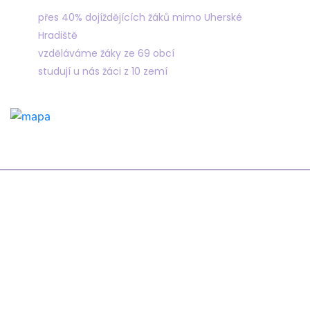
přes 40% dojíždějících žáků mimo Uherské
Hradiště
vzděláváme žáky ze 69 obcí
studují u nás žáci z 10 zemí
Odkazy
Žákovská knížka
Suplování
Rozvrh