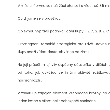
V měsíci červnu se naši žáci přenesli o více než 3,5 mil
Ocitli jsme se v pravěku...
Objevnou výpravu podnikají čtyři tlupy – 2. A, 2. B, 2. C 
Cromagnon: rozsáhlá strategická hra (dvě úrovně n
tlupy snaží získat dostatek zásob na zimu.
Na její průběh mají vliv úspěchy účastníků v dílčích ak
od toho, jak dokážou ve finální aktivitě zužitkova
nashromáždili.
V závěru je zapojen element všeobecné hrozby, co o
jeden kmen s cílem čelit nebezpečí společně.