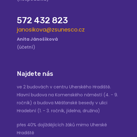
572 432 823
janosikova@zsunesco.cz
Anita Jánošíková
(účetní)
Najdete nás
ve 2 budovách v centru Uherského Hradiště.
Hlavní budova na Komenského náměstí (4. - 9.
ročník) a budova Měšťanské besedy v ulici
Hradební (1. - 3. ročník, jídelna, družina)
přes 40% dojíždějících žáků mimo Uherské
Hradiště