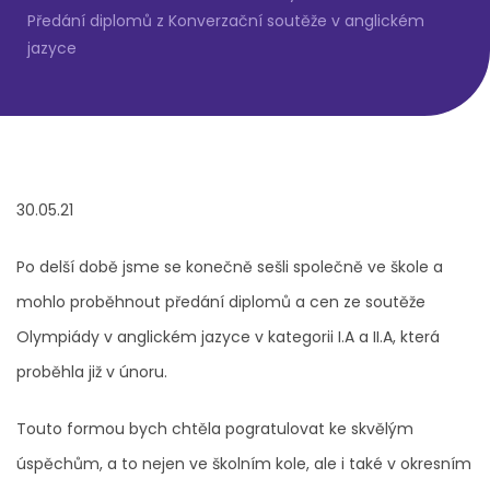
Předání diplomů z Konverzační soutěže v anglickém
jazyce
30.05.21
Po delší době jsme se konečně sešli společně ve škole a
mohlo proběhnout předání diplomů a cen ze soutěže
Olympiády v anglickém jazyce v kategorii I.A a II.A, která
proběhla již v únoru.
Touto formou bych chtěla pogratulovat ke skvělým
úspěchům, a to nejen ve školním kole, ale i také v okresním