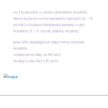
Najdete nás
ve 2 budovách v centru Uherského Hradiště.
Hlavní budova na Komenského náměstí (4. - 9.
ročník) a budova Měšťanské besedy v ulici
Hradební (1. - 3. ročník, jídelna, družina)
přes 40% dojíždějících žáků mimo Uherské
Hradiště
vzděláváme žáky ze 69 obcí
studují u nás žáci z 10 zemí