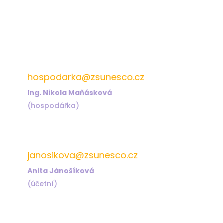
572 432 826
hospodarka@zsunesco.cz
Ing. Nikola Maňásková
(hospodářka)
572 432 823
janosikova@zsunesco.cz
Anita Jánošíková
(účetní)