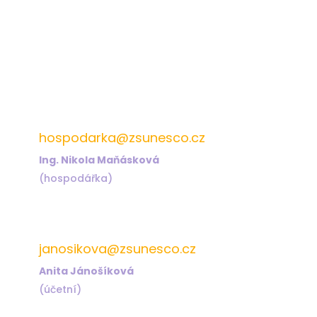
572 432 826
hospodarka@zsunesco.cz
Ing. Nikola Maňásková
(hospodářka)
572 432 823
janosikova@zsunesco.cz
Anita Jánošíková
(účetní)