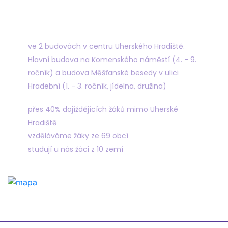
Najdete nás
ve 2 budovách v centru Uherského Hradiště.
Hlavní budova na Komenského náměstí (4. - 9.
ročník) a budova Měšťanské besedy v ulici
Hradební (1. - 3. ročník, jídelna, družina)
přes 40% dojíždějících žáků mimo Uherské
Hradiště
vzděláváme žáky ze 69 obcí
studují u nás žáci z 10 zemí