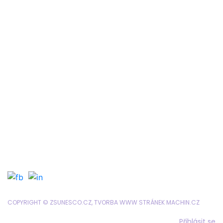
Žákovská knížka
Suplování
Rozvrh
Google Classroom
Organizace školního roku
Formuláře a tiskopisy
Jídelníček
Objednávání obědů
SRPD
COPYRIGHT © ZSUNESCO.CZ, TVORBA WWW STRÁNEK
MACHIN.CZ
Přihlásit se