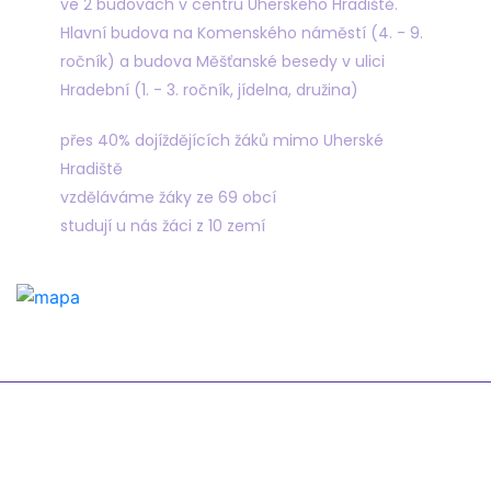
ve 2 budovách v centru Uherského Hradiště.
Hlavní budova na Komenského náměstí (4. - 9.
ročník) a budova Měšťanské besedy v ulici
Hradební (1. - 3. ročník, jídelna, družina)
přes 40% dojíždějících žáků mimo Uherské
Hradiště
vzděláváme žáky ze 69 obcí
studují u nás žáci z 10 zemí
Odkazy