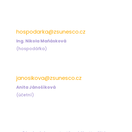
572 432 826
hospodarka@zsunesco.cz
Ing. Nikola Maňásková
(hospodářka)
572 432 823
janosikova@zsunesco.cz
Anita Jánošíková
(účetní)
Najdete nás