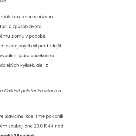
945.
izuální expozice s názvem
torii a způsob života
ahému zlomu v podobě
h ozbrojených sil proti zdejší
vypálení jádra pasekářské
alekých Rylisek, ale i z
 na Ploštině položením věnce a
e Slavičíně, kde jsme poklonili
ckém souboji dne 29.8.1944 nad
pálili 39 svíček.