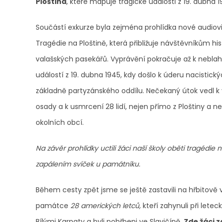
Ploština
, které mapuje tragické události z 19. dubna 1
Součástí exkurze byla zejména prohlídka nové audiov
Tragédie na Ploštině, která přibližuje návštěvníkům his
valašských pasekářů. Vyprávění pokračuje až k nebl
událostí z 19. dubna 1945, kdy došlo k úderu nacistickýc
základně partyzánského oddílu. Nečekaný útok vedl k 
osady a k usmrcení 28 lidí, nejen přímo z Ploštiny a ned
okolních obcí.
Na závěr prohlídky uctili žáci naší školy oběti tragédie
zapálením svíček u památníku.
Během cesty zpět jsme se ještě zastavili na hřbitově v
památce
28 amerických letců,
kteří zahynuli při lete
Bílými Karpaty a byli pohřbeni ve Slavičíně.
Zde žáci za