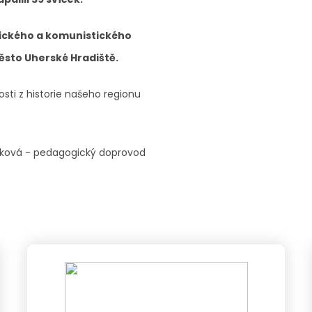
tického a komunistického
město Uherské Hradiště.
ti z historie našeho regionu
hlíková - pedagogický doprovod