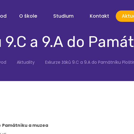
vod
O škole
Studium
Kontakt
Aktua
 9.C a 9.A do Památ
vod
Aktuality
Exkurze žáků 9.C a 9.A do Památníku Plošti
o
Památníku a muzea