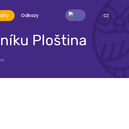
lity
Odkazy
CZ
níku Ploština
na