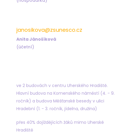
(hospodářka)
572 432 823
janosikova@zsunesco.cz
Anita Jánošíková
(účetní)
Najdete nás
ve 2 budovách v centru Uherského Hradiště.
Hlavní budova na Komenského náměstí (4. - 9.
ročník) a budova Měšťanské besedy v ulici
Hradební (1. - 3. ročník, jídelna, družina)
přes 40% dojíždějících žáků mimo Uherské
Hradiště