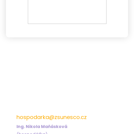
572 432 826
hospodarka@zsunesco.cz
Ing. Nikola Maňásková