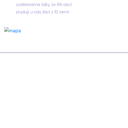
vzděláváme žáky ze 69 obcí
studují u nás žáci z 10 zemí
Odkazy
Žákovská knížka
Suplování
Rozvrh
Google Classroom
Organizace školního roku