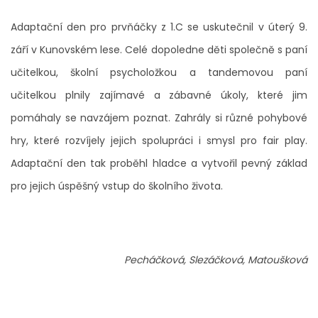
Adaptační den pro prvňáčky z 1.C se uskutečnil v úterý 9.
září v Kunovském lese. Celé dopoledne děti společně s paní
učitelkou, školní psycholožkou a tandemovou paní
učitelkou plnily zajímavé a zábavné úkoly, které jim
pomáhaly se navzájem poznat. Zahrály si různé pohybové
hry, které rozvíjely jejich spolupráci i smysl pro fair play.
Adaptační den tak proběhl hladce a vytvořil pevný základ
pro jejich úspěšný vstup do školního života.
Pecháčková, Slezáčková, Matoušková