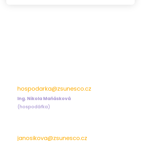
572 432 826
hospodarka@zsunesco.cz
Ing. Nikola Maňásková
(hospodářka)
572 432 823
janosikova@zsunesco.cz