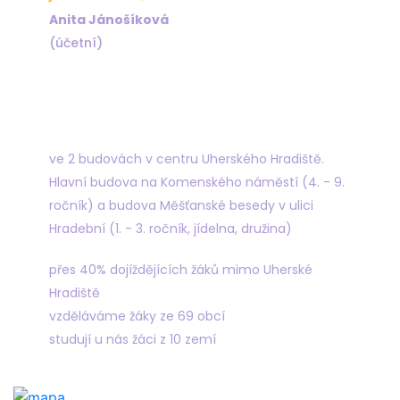
Anita Jánošíková
(účetní)
Najdete nás
ve 2 budovách v centru Uherského Hradiště.
Hlavní budova na Komenského náměstí (4. - 9.
ročník) a budova Měšťanské besedy v ulici
Hradební (1. - 3. ročník, jídelna, družina)
přes 40% dojíždějících žáků mimo Uherské
Hradiště
vzděláváme žáky ze 69 obcí
studují u nás žáci z 10 zemí