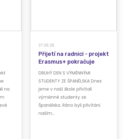
27.05.25
Přijetí na radnici - projekt
Erasmus+ pokračuje
ekt
DRUHÝ DEN S VÝMĚNNÝMI
me
STUDENTY ZE ŠPANĚLSKA Dnes
li na
jsme v naší škole přivítali
om
výměnné studenty ze
 své
Španělska. Ráno byli přivítáni
naším…