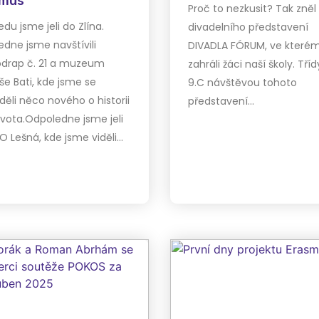
smus
Proč to nezkusit? Tak zněl
edu jsme jeli do Zlína.
divadelního představení
dne jsme navštívili
DIVADLA FÓRUM, ve kterém
drap č. 21 a muzeum
zahráli žáci naší školy. Tříd
e Bati, kde jsme se
9.C návštěvou tohoto
ěli něco nového o historii
představení…
ivota.Odpoledne jsme jeli
 Lešná, kde jsme viděli…