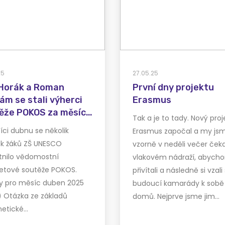
25
27.05.25
 Horák a Roman
První dny projektu
ám se stali výherci
Erasmus
ěže POKOS za měsíc
Tak a je to tady. Nový proj
n 2025
ci dubnu se několik
Erasmus započal a my js
ek žáků ZŠ UNESCO
vzorně v neděli večer čeka
tnilo vědomostní
vlakovém nádraží, abych
netové soutěže POKOS.
přivítali a následně si vzali
y pro měsíc duben 2025
budoucí kamarády k sobě
1) Otázka ze základů
domů. Nejprve jsme jim…
netické…