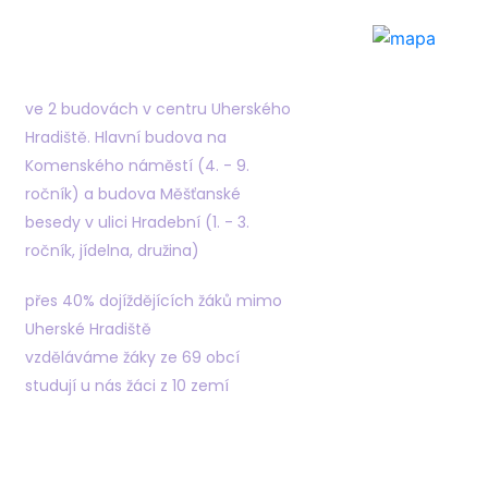
Najdete nás
ve 2 budovách v centru Uherského
Hradiště. Hlavní budova na
Komenského náměstí (4. - 9.
ročník) a budova Měšťanské
besedy v ulici Hradební (1. - 3.
ročník, jídelna, družina)
přes 40% dojíždějících žáků mimo
Uherské Hradiště
vzděláváme žáky ze 69 obcí
studují u nás žáci z 10 zemí