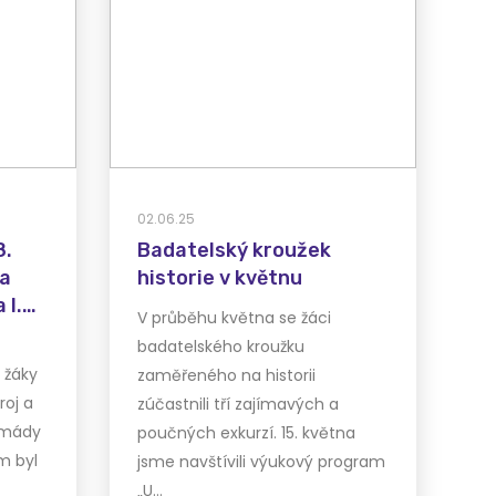
02.06.25
8.
Badatelský kroužek
 a
historie v květnu
 I.
V průběhu května se žáci
badatelského kroužku
 žáky
zaměřeného na historii
roj a
zúčastnili tří zajímavých a
rmády
poučných exkurzí. 15. května
m byl
jsme navštívili výukový program
„U…