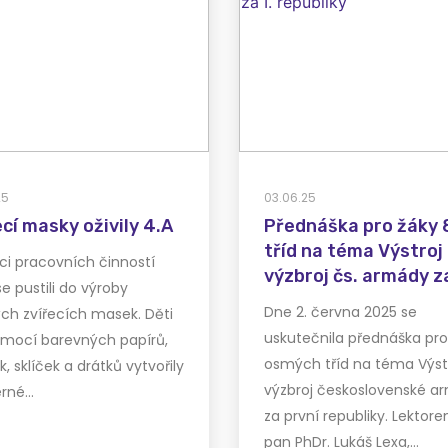
25
03.06.25
cí masky oživily 4.A
Přednáška pro žáky 
tříd na téma Výstroj
ci pracovních činností
výzbroj čs. armády za
e pustili do výroby
republiky
Dne 2. června 2025 se
ch zvířecích masek. Děti
uskutečnila přednáška pro
pomocí barevných papírů,
osmých tříd na téma Výst
k, sklíček a drátků vytvořily
výzbroj československé a
rné…
za první republiky. Lektore
pan PhDr. Lukáš Lexa,…