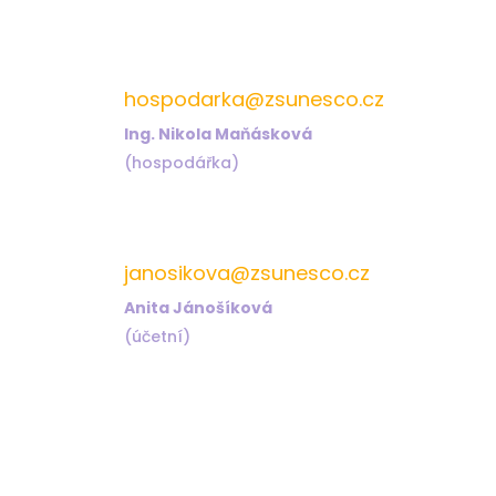
572 432 826
hospodarka@zsunesco.cz
Ing. Nikola Maňásková
(hospodářka)
572 432 823
janosikova@zsunesco.cz
Anita Jánošíková
(účetní)