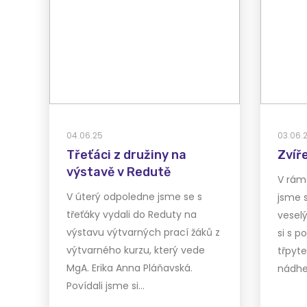
04.06.25
03.06.
Třeťáci z družiny na
Zvíře
výstavě v Redutě
V rám
V úterý odpoledne jsme se s
jsme s
třeťáky vydali do Reduty na
veselý
výstavu výtvarných prací žáků z
si s 
výtvarného kurzu, který vede
třpyte
MgA. Erika Anna Pláňavská.
nádhe
Povídali jsme si…