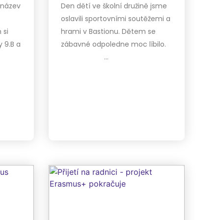
 název
Den dětí ve školní družině jsme
oslavili sportovními soutěžemi a
 si
hrami v Bastionu. Dětem se
y 9.B a
zábavné odpoledne moc líbilo.
…