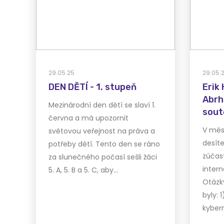
29.05.25
29.05.
DEN DĚTÍ - 1. stupeň
Erik
Abrh
Mezinárodní den dětí se slaví 1.
sout
června a má upozornit
dube
V měsí
světovou veřejnost na práva a
desít
potřeby dětí. Tento den se ráno
zúčas
za slunečného počasí sešli žáci
inter
5. A, 5. B a 5. C, aby…
Otázk
byly: 
kyber