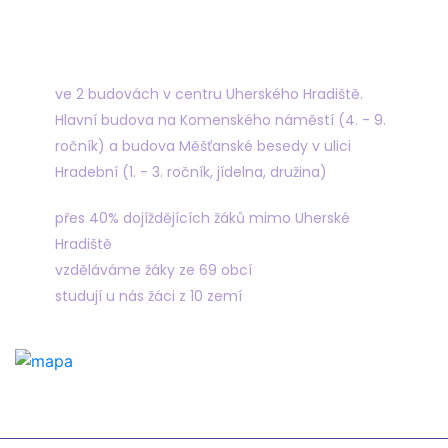
Najdete nás
ve 2 budovách v centru Uherského Hradiště.
Hlavní budova na Komenského náměstí (4. - 9.
ročník) a budova Měšťanské besedy v ulici
Hradební (1. - 3. ročník, jídelna, družina)
přes 40% dojíždějících žáků mimo Uherské
Hradiště
vzděláváme žáky ze 69 obcí
studují u nás žáci z 10 zemí