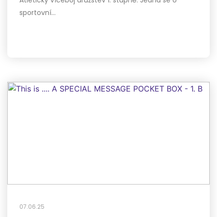
Atletický víceboj družstev 1. stupně. Jedná se o
sportovní…
07.06.25