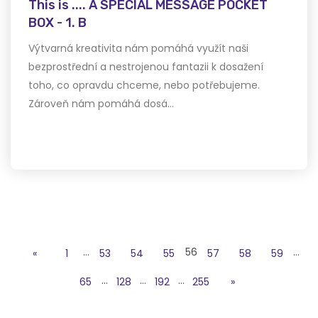
This is .... A SPECIAL MESSAGE POCKET
BOX - 1. B
Výtvarná kreativita nám pomáhá využít naši
bezprostřední a nestrojenou fantazii k dosažení
toho, co opravdu chceme, nebo potřebujeme.
Zároveň nám pomáhá dosá…
…
56
…
«
1
53
54
55
57
58
59
…
…
…
65
128
192
255
»