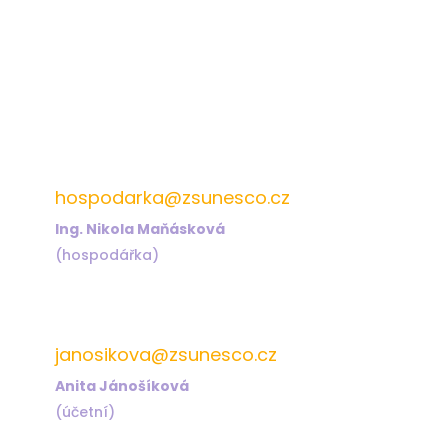
572 432 826
hospodarka@zsunesco.cz
Ing. Nikola Maňásková
(hospodářka)
572 432 823
janosikova@zsunesco.cz
Anita Jánošíková
(účetní)