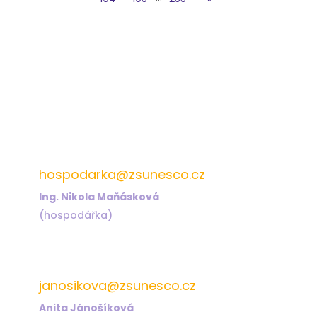
572 432 826
hospodarka@zsunesco.cz
Ing. Nikola Maňásková
(hospodářka)
572 432 823
janosikova@zsunesco.cz
Anita Jánošíková