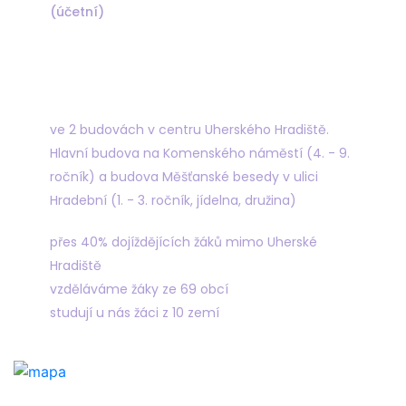
(účetní)
Najdete nás
ve 2 budovách v centru Uherského Hradiště.
Hlavní budova na Komenského náměstí (4. - 9.
ročník) a budova Měšťanské besedy v ulici
Hradební (1. - 3. ročník, jídelna, družina)
přes 40% dojíždějících žáků mimo Uherské
Hradiště
vzděláváme žáky ze 69 obcí
studují u nás žáci z 10 zemí