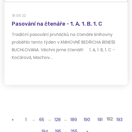
18.06.22
Pasování na čtenáře - 1. A, 1. B, 1. C
Tradiční pasování prvňáčků na čtenáře knihovny
proběhlo tento týden v KNIHOVNĚ BEDŘICHA BENEŠE
BUCHLOVANA. Všichni jsme čtenáři! 1. A, 1. B, 1. C -
Kočárová, Machov…
…
…
…
192
«
1
65
128
189
190
191
193
…
194
195
255
»